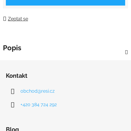
Zeptat se
Popis
Z
á
Kontakt
p
a
obchod
@
resi.cz
t
í
+420 384 724 292
Blog