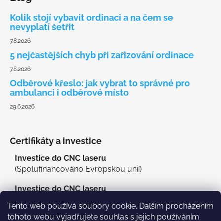
Kolik stojí vybavit ordinaci a na čem se
nevyplatí šetřit
7.8.2026
5 nejčastějších chyb při zařizování ordinace
7.8.2026
Odběrové křeslo: jak vybrat to správné pro
ambulanci i odběrové místo
29.6.2026
Certifikáty a investice
Investice do CNC laseru
(Spolufinancováno Evropskou unií)
Investice do CNC laseru
(MAS Třeboňsko o.p.s.)
Tento web používá soubory cookie. Dalším procházením
tohoto webu vyjadřujete souhlas s jejich používáním.