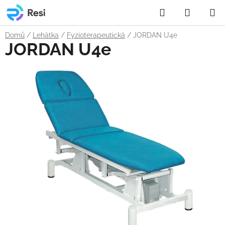
Přejít
Hledat
NÁKUP
na
obsah
KOŠÍK
Domů
/
Lehátka
/
Fyzioterapeutická
/
JORDAN U4e
JORDAN U4e