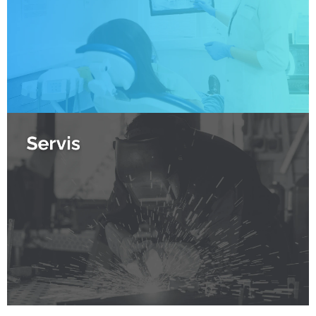
A
N
A
M
Í
R
U