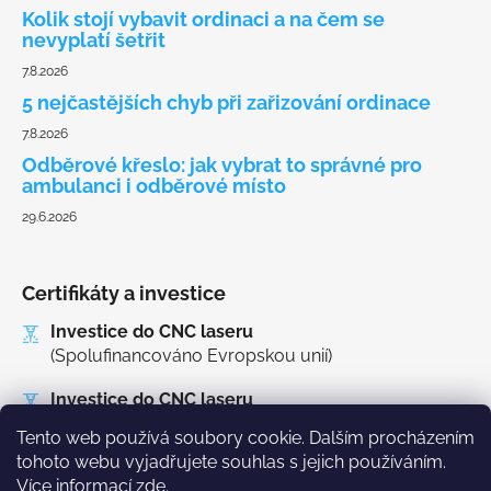
Kolik stojí vybavit ordinaci a na čem se
nevyplatí šetřit
7.8.2026
5 nejčastějších chyb při zařizování ordinace
7.8.2026
Odběrové křeslo: jak vybrat to správné pro
ambulanci i odběrové místo
29.6.2026
Certifikáty a investice
Investice do CNC laseru
(Spolufinancováno Evropskou unií)
Investice do CNC laseru
(MAS Třeboňsko o.p.s.)
Tento web používá soubory cookie. Dalším procházením
tohoto webu vyjadřujete souhlas s jejich používáním.
Více informací
zde
.