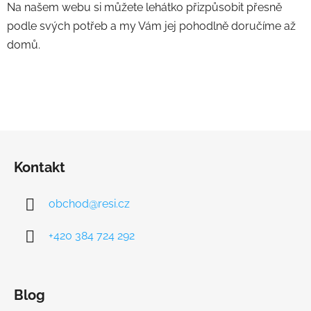
Na našem webu si můžete lehátko přizpůsobit přesně
podle svých potřeb a my Vám jej pohodlně doručíme až
domů.
Z
á
Kontakt
p
a
obchod
@
resi.cz
t
í
+420 384 724 292
Blog