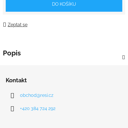
Měrná cena:
DO KOŠÍKU
Zeptat se
Popis
Z
á
Kontakt
p
a
obchod
@
resi.cz
t
í
+420 384 724 292