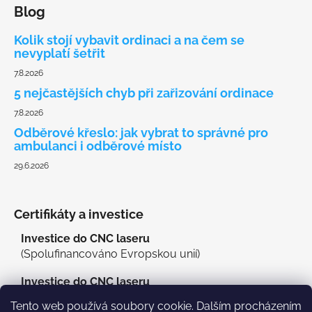
Blog
Kolik stojí vybavit ordinaci a na čem se
nevyplatí šetřit
7.8.2026
5 nejčastějších chyb při zařizování ordinace
7.8.2026
Odběrové křeslo: jak vybrat to správné pro
ambulanci i odběrové místo
29.6.2026
Certifikáty a investice
Investice do CNC laseru
(Spolufinancováno Evropskou unií)
Investice do CNC laseru
(MAS Třeboňsko o.p.s.)
Tento web používá soubory cookie. Dalším procházením