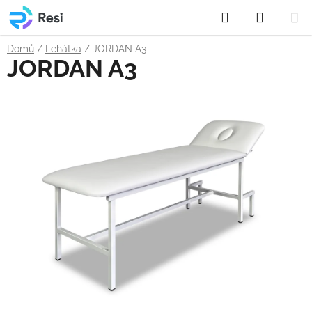
Přejít
Hledat
NÁKUP
na
obsah
KOŠÍK
Domů
/
Lehátka
/
JORDAN A3
JORDAN A3